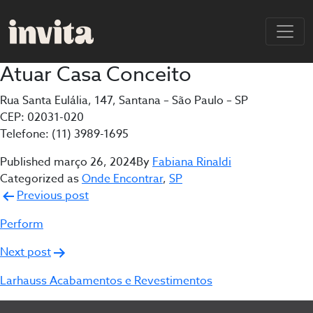
Atuar Casa Conceito
Rua Santa Eulália, 147, Santana – São Paulo – SP
CEP: 02031-020
Telefone: (11) 3989-1695
Published
março 26, 2024
By
Fabiana Rinaldi
Categorized as
Onde Encontrar
,
SP
Navegação
Previous post
de
Perform
Post
Next post
Larhauss Acabamentos e Revestimentos