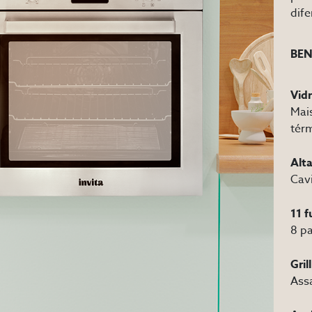
dife
BEN
Vidr
Mais
tér
Alt
Cav
11 
8 pa
Gril
Assa