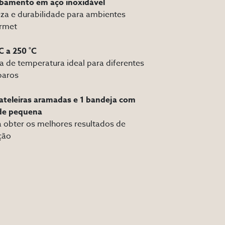
bamento em aço inoxidável
za e durabilidade para ambientes
rmet
C a 250 ˚C
a de temperatura ideal para diferentes
paros
rateleiras aramadas e 1 bandeja com
de pequena
 obter os melhores resultados de
ção