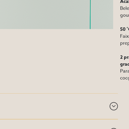
Aca
Bele
gou
50 ˚
Faix
pre
2 p
gra
Para
coc