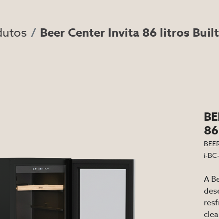
dutos
Beer Center Invita 86 litros Built
BE
86
BEER
i-BC
A Be
dese
resf
cle