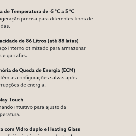
a de Temperatura de -5 °C a 5 °C
igeração precisa para diferentes tipos de
idas.
cidade de 86 Litros (até 88 latas)
aço interno otimizado para armazenar
s e garrafas.
ória de Queda de Energia (ECM)
tém as configurações salvas após
rrupções de energia.
play Touch
ndo intuitivo para ajuste da
peratura.
ta com Vidro duplo e Heating Glass