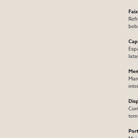
Faix
Refr
beb
Capa
Esp
lata
Mem
Man
inte
Dis
Coma
tem
Por