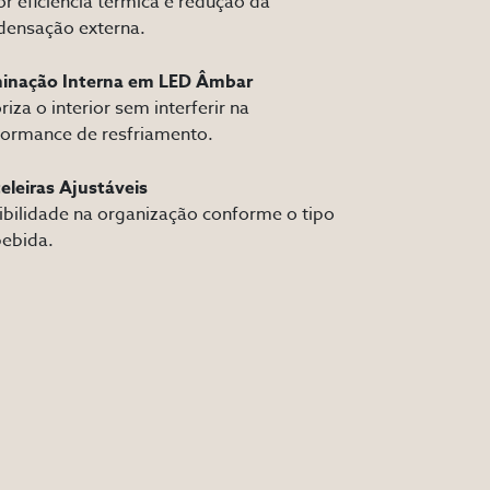
r eficiência térmica e redução da
densação externa.
minação Interna em LED Âmbar
riza o interior sem interferir na
formance de resfriamento.
eleiras Ajustáveis
ibilidade na organização conforme o tipo
bebida.