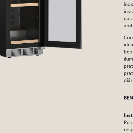
inox
inst
gara
amb
Com
idea
bebi
ilu
prat
prat
diár
BEN
Inst
Per
resp