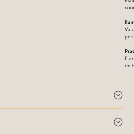
Maio
con
Ilu
Valo
per
Prat
Flex
de 