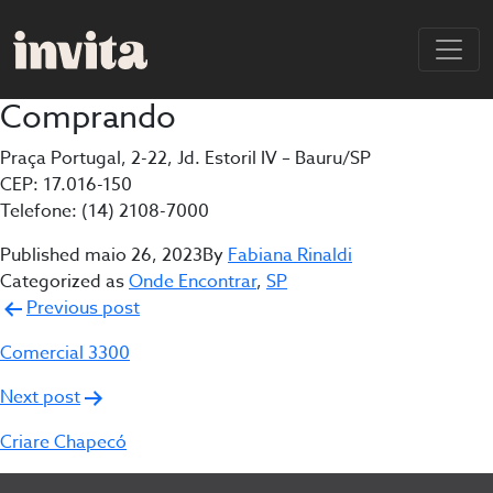
Comprando
Praça Portugal, 2-22, Jd. Estoril IV – Bauru/SP
CEP: 17.016-150
Telefone: (14) 2108-7000
Published
maio 26, 2023
By
Fabiana Rinaldi
Categorized as
Onde Encontrar
,
SP
Navegação
Previous post
de
Comercial 3300
Post
Next post
Criare Chapecó