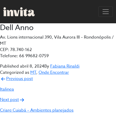
Dell Anno
Av. Lions internacional 390, Vila Aurora III – Rondonópolis /
MT
CEP: 78.740-162
Telefone: 66 99682-0759
Published
abril 8, 2024
By
Fabiana Rinaldi
Categorized as
MT
,
Onde Encontrar
Navegação
Previous post
de
Italinea
Post
Next post
Criare Cuiabá – Ambientes planejados