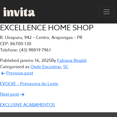
EXCELLENCE HOME SHOP
R. Uirapuru, 942 – Centro, Arapongas – PR
CEP: 86700-130
Telefone: (43) 98819 7961
Published
janeiro 16, 2025
By
Fabiana Rinaldi
Categorized as
Onde Encontrar
,
SC
Navegação
Previous post
de
EVOLVE – Primavera do Leste
Post
Next post
EXCLUSIVE ACABAMENTOS