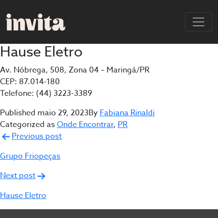
Hause Eletro
Av. Nóbrega, 508, Zona 04 – Maringá/PR
CEP: 87.014-180
Telefone: (44) 3223-3389
Published
maio 29, 2023
By
Fabiana Rinaldi
Categorized as
Onde Encontrar
,
PR
Navegação
Previous post
de
Grupo Friopeças
Post
Next post
Hause Eletro