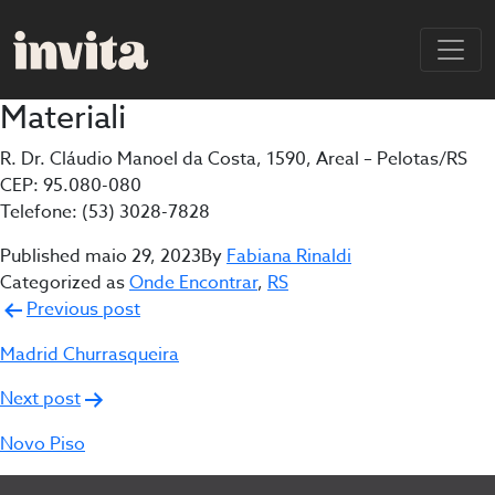
Materiali
R. Dr. Cláudio Manoel da Costa, 1590, Areal – Pelotas/RS
CEP: 95.080-080
Telefone: (53) 3028-7828
Published
maio 29, 2023
By
Fabiana Rinaldi
Categorized as
Onde Encontrar
,
RS
Navegação
Previous post
de
Madrid Churrasqueira
Post
Next post
Novo Piso