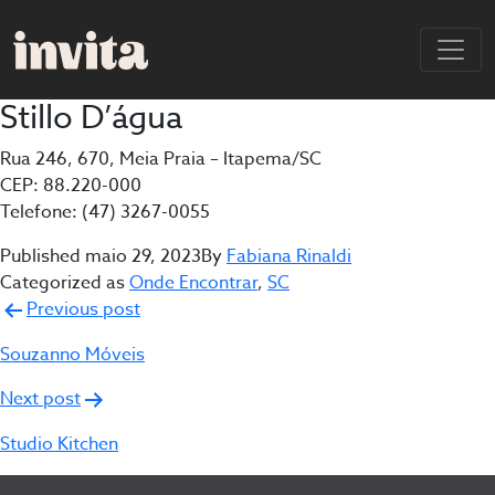
Stillo D’água
Rua 246, 670, Meia Praia – Itapema/SC
CEP: 88.220-000
Telefone: (47) 3267-0055
Published
maio 29, 2023
By
Fabiana Rinaldi
Categorized as
Onde Encontrar
,
SC
Navegação
Previous post
de
Souzanno Móveis
Post
Next post
Studio Kitchen