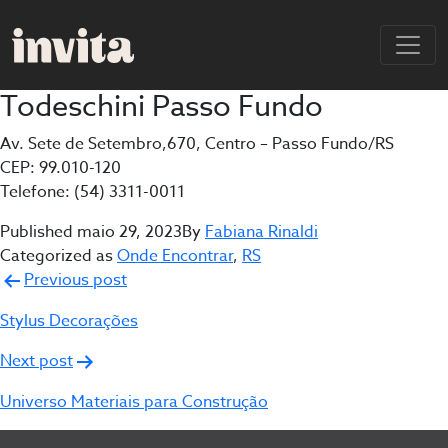
Todeschini Passo Fundo
Av. Sete de Setembro,670, Centro – Passo Fundo/RS
CEP: 99.010-120
Telefone: (54) 3311-0011
Published
maio 29, 2023
By
Fabiana Rinaldi
Categorized as
Onde Encontrar
,
RS
Navegação
Previous post
de
Stylus Decorações
Post
Next post
Universo Materiais para Construção