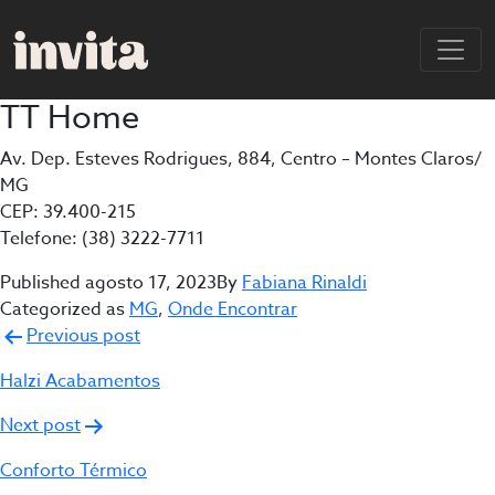
TT Home
Av. Dep. Esteves Rodrigues, 884, Centro – Montes Claros/
MG
CEP: 39.400-215
Telefone: (38) 3222-7711
Published
agosto 17, 2023
By
Fabiana Rinaldi
Categorized as
MG
,
Onde Encontrar
Navegação
Previous post
de
Halzi Acabamentos
Post
Next post
Conforto Térmico