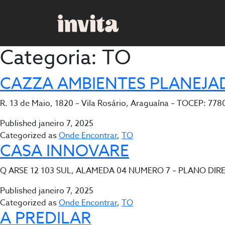
Categoria:
TO
CAZZA AMBIENTES PLANEJA
R. 13 de Maio, 1820 – Vila Rosário, Araguaína – TOCEP: 77
Published
janeiro 7, 2025
Categorized as
Onde Encontrar
,
TO
CASA INNOVARE
Q ARSE 12 103 SUL, ALAMEDA 04 NUMERO 7 – PLANO DIRET
Published
janeiro 7, 2025
Categorized as
Onde Encontrar
,
TO
A PREDILAR