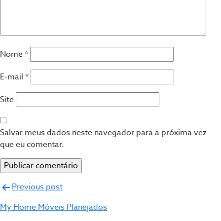
Nome
*
E-mail
*
Site
Salvar meus dados neste navegador para a próxima vez
que eu comentar.
Navegação
Previous post
de
My Home Móveis Planejados
Post