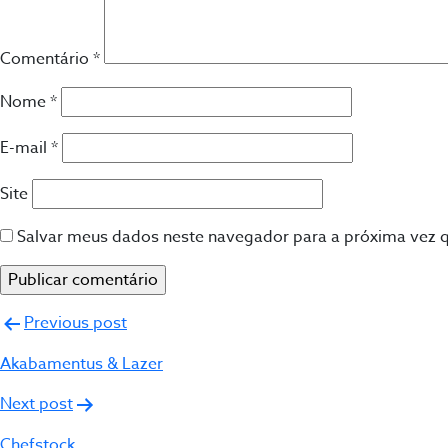
Comentário
*
Nome
*
E-mail
*
Site
Salvar meus dados neste navegador para a próxima vez 
Navegação
Previous post
de
Akabamentus & Lazer
Post
Next post
Chefstock