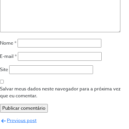
Nome
*
E-mail
*
Site
Salvar meus dados neste navegador para a próxima vez
que eu comentar.
Navegação
Previous post