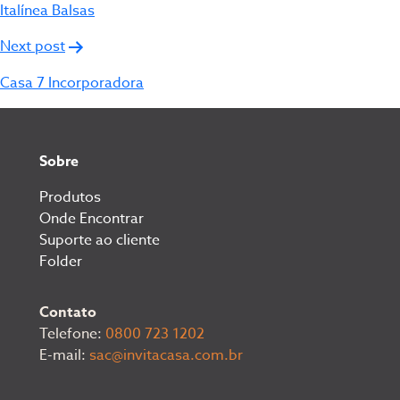
de
Italínea Balsas
Post
Next post
Casa 7 Incorporadora
Sobre
Produtos
Onde Encontrar
Suporte ao cliente
Folder
Contato
Telefone:
0800 723 1202
E-mail:
sac@invitacasa.com.br