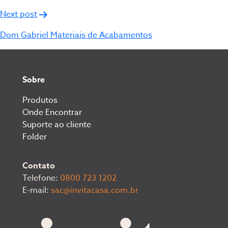
Post
Next post
Dom Gabriel Materiais de Acabamentos
Sobre
Produtos
Onde Encontrar
Suporte ao cliente
Folder
Contato
Telefone:
0800 723 1202
E-mail:
sac@invitacasa.com.br