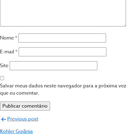
Nome
*
E-mail
*
Site
Salvar meus dados neste navegador para a próxima vez
que eu comentar.
Navegação
Previous post
de
Kohler Goiânia