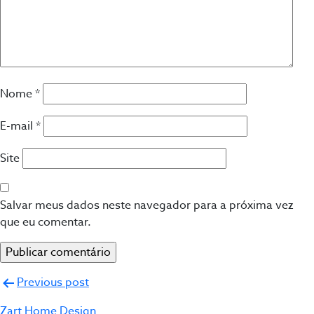
Nome
*
E-mail
*
Site
Salvar meus dados neste navegador para a próxima vez
que eu comentar.
Navegação
Previous post
de
Zart Home Design