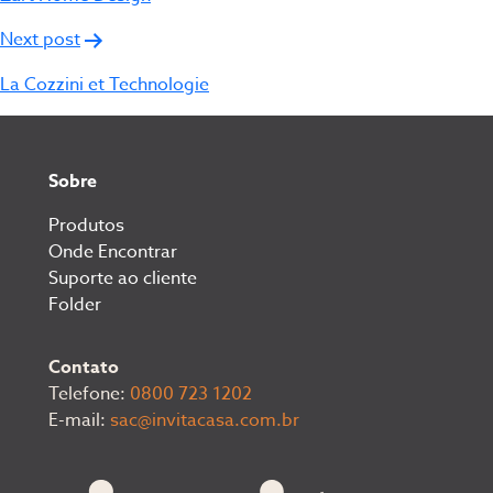
Post
Next post
La Cozzini et Technologie
Sobre
Produtos
Onde Encontrar
Suporte ao cliente
Folder
Contato
Telefone:
0800 723 1202
E-mail:
sac@invitacasa.com.br