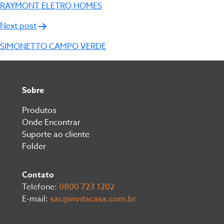
de
RAYMONT ELETRO HOMES
Post
Next post
SIMONETTO CAMPO VERDE
Sobre
Produtos
Onde Encontrar
Suporte ao cliente
Folder
Contato
Telefone:
0800 723 1202
E-mail:
sac@invitacasa.com.br