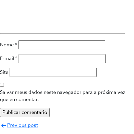
Nome
*
E-mail
*
Site
Salvar meus dados neste navegador para a próxima vez
que eu comentar.
Navegação
Previous post