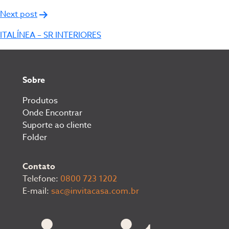
Post
Next post
ITALÍNEA – SR INTERIORES
Sobre
Produtos
Onde Encontrar
Suporte ao cliente
Folder
Contato
Telefone:
0800 723 1202
E-mail:
sac@invitacasa.com.br