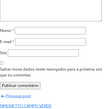
Nome
*
E-mail
*
Site
Salvar meus dados neste navegador para a próxima vez
que eu comentar.
Navegação
Previous post
de
SIMONETTO CAMPO VERDE