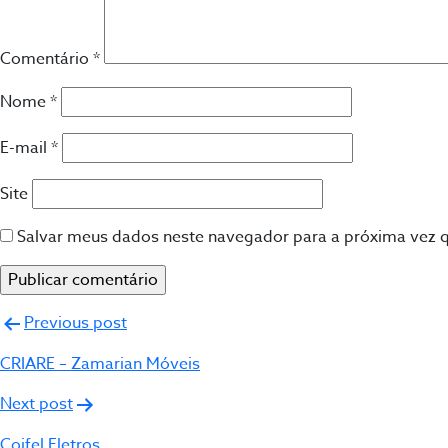
Comentário
*
Nome
*
E-mail
*
Site
Salvar meus dados neste navegador para a próxima vez 
Navegação
Previous post
de
CRIARE – Zamarian Móveis
Post
Next post
Coifel Eletros