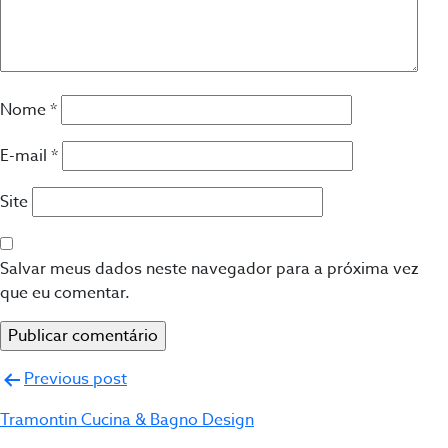
Nome
*
E-mail
*
Site
Salvar meus dados neste navegador para a próxima vez
que eu comentar.
Navegação
Previous post
de
Tramontin Cucina & Bagno Design
Post