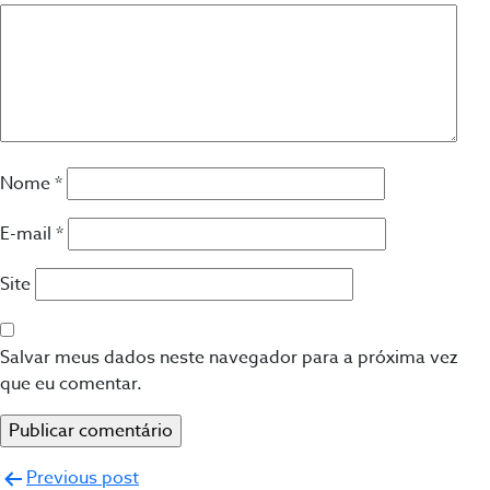
Nome
*
E-mail
*
Site
Salvar meus dados neste navegador para a próxima vez
que eu comentar.
Navegação
Previous post