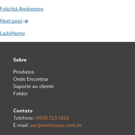
de
Felicittá Ambientes
Post
Next post
LadyHome
Sobre
Produtos
Onde Encontrar
Suporte ao cliente
Folder
Contato
Telefone:
0800 723 1202
E-mail:
sac@invitacasa.com.br